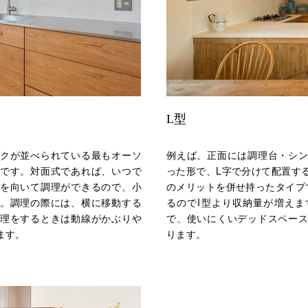
L型
クが並べられている最もオーソ
例えば、正面には調理台・シ
です。対面式であれば、いつで
った形で、L字で分けて配置す
を向いて調理ができるので、小
のメリットを併せ持ったタイプ
。調理の際には、横に移動する
るのでI型より収納量が増え
理をするときは動線がかぶりや
で、使いにくいデッドスペー
ます。
ります。